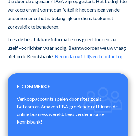
die door de eigenaar / DGA zijn opgestart. Het bedrijf (de
verkoop ervan) vormt dan feitelijk het pensioen van de
ondernemer en het is belangrijk om diens toekomst
zorgvuldig te benaderen.
Lees de beschikbare informatie dus goed door en laat
uzelf voorlichten waar nodig. Beantwoorden we uw vraag
niet in de Kennisbank?
Neem dan vrijblijvend contact op
.
E-COMMERCE
Verkoopaccounts spelen door sites zoals
Bol.com en Amazon FBA groeiende rol binnen de
online business wereld. Lees verder in onze
kennisbank!