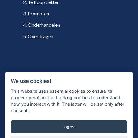
2. Te koop zetten
3. Promoten
4. Onderhandelen
5. Overdragen
VOLG ONS
We use cookies!
This website uses essential cookies to ensure its
proper operation and tracking cookies to understand
Twitter
how you interact with it. The latter will be set only after
consent.
LinkedIn
Inschrijven nieuwsbrief
I agree