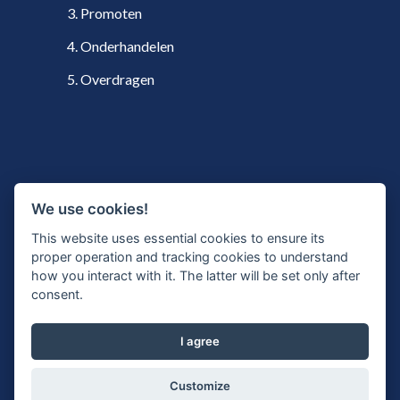
3. Promoten
4. Onderhandelen
5. Overdragen
VOLG ONS
We use cookies!
This website uses essential cookies to ensure its
proper operation and tracking cookies to understand
how you interact with it. The latter will be set only after
Twitter
consent.
LinkedIn
Inschrijven nieuwsbrief
I agree
© Copyright 2026. OvernameAdvies.nl. -
Customize