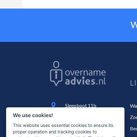
W
L
Sleepboot 11b
Wat
3991 CN Houten
We use cookies!
Zoe
+31(0)30 - 760 1505
This website uses essential cookies to ensure its
Bed
proper operation and tracking cookies to
info@overnameadvies.nl