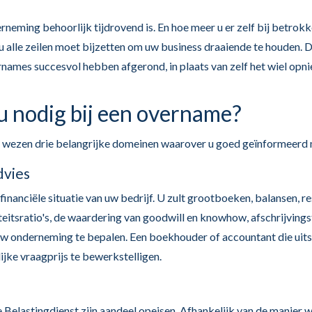
neming behoorlijk tijdrovend is. En hoe meer u er zelf bij betrokk
 u alle zeilen moet bijzetten om uw business draaiende te houden. 
names succesvol hebben afgerond, in plaats van zelf het wiel opnie
u nodig bij een overname?
 in wezen drie belangrijke domeinen waarover u goed geïnformeerd 
dvies
financiële situatie van uw bedrijf. U zult grootboeken, balansen, 
iteitsratio's, de waardering van goodwill en knowhow, afschrijvings
onderneming te bepalen. Een boekhouder of accountant die uitslui
jke vraagprijs te bewerkstelligen.
 Belastingdienst zijn aandeel opeisen. Afhankelijk van de manier w