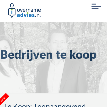
Bedrijven te koop
sold
Te Koop: Toonaangevend